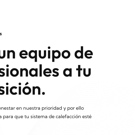
s
un equipo de
sionales a tu
sición.
enestar en nuestra prioridad y por ello
 para que tu sistema de calefacción esté